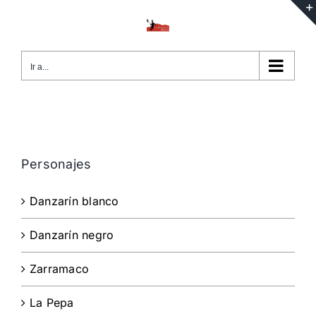
Saltar
al
contenido
Ir a...
Personajes
Danzarín blanco
Danzarín negro
Zarramaco
La Pepa